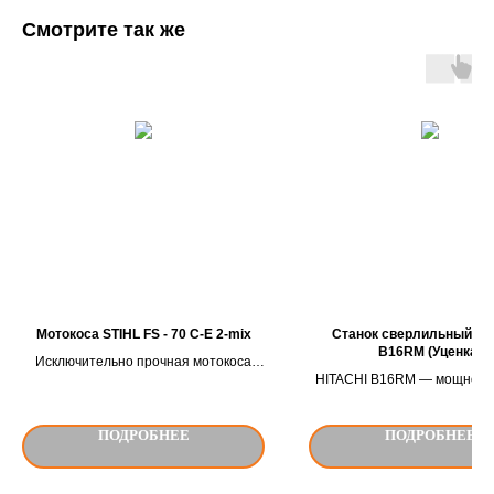
Смотрите так же
Мотокоса STIHL FS - 70 C-E 2-mix
Станок сверлильный HI
B16RM (Уценка)
Исключительно прочная мотокоса
HITACHI B16RM — мощность
мощностью 0,9 кВт с двухручной
Данную модель можно отн
рукояткой и двигателем 2-MIX.
полупрофессиональному к
Упрощенная система запуска.
ПОДРОБНЕЕ
ПОДРОБНЕЕ
Станок оснащен ключевым 
B16 с максимальным ход
миллиметров. Наклон рабоче