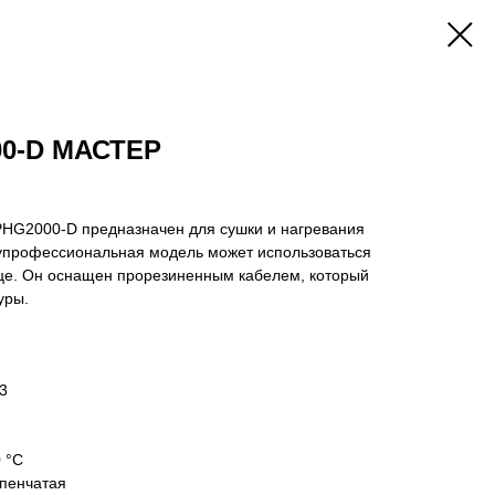
000-D МАСТЕР
PHG2000-D предназначен для сушки и нагревания
упрофессиональная модель может использоваться
ице. Он оснащен прорезиненным кабелем, который
уры.
3
 °С
упенчатая