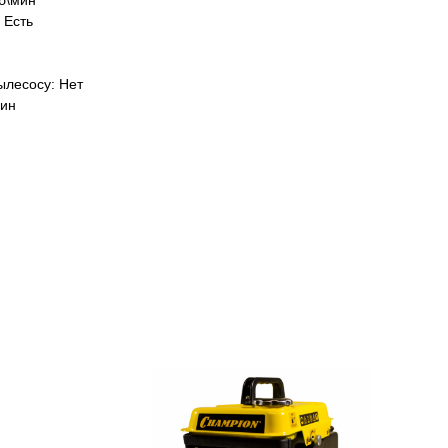
б\мин
 Есть
ылесосу: Нет
мин