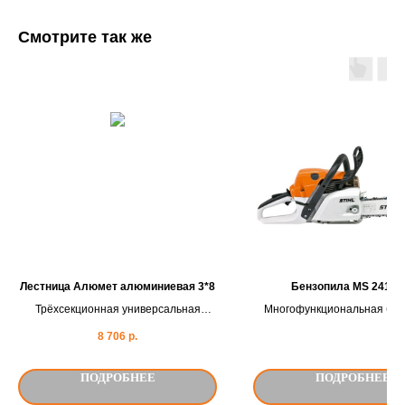
Смотрите так же
Лестница Алюмет алюминиевая 3*8
Бензопила MS 241 C
Трёхсекционная универсальная
Многофункциональная бен
алюминиевая лестница
мощностью 2,2 кВт с элек
8 706
р.
предназначена для использования в
управлением двигателем M-
быту. Может использоваться в
приставном варианте, как
ПОДРОБНЕЕ
ПОДРОБНЕЕ
двухсекционная лестница, а так же в