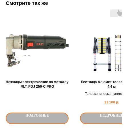
Смотрите так же
Ножницы электрические по металлу
Лестница Алюмет телеско
P.I.T. PDJ 250-C PRO
4.4 м
Телескопическая универс
алюминиевая лестни
13 100
р.
предназначена для использ
быту. Имеет широкую с
использования. Не занимае
ПОДРОБНЕЕ
ПОДРОБНЕЕ
места при хранении