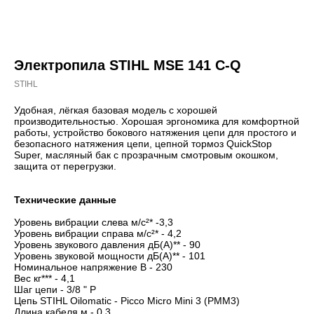
Электропила STIHL MSE 141 C-Q
STIHL
Удобная, лёгкая базовая модель с хорошей
производительностью. Хорошая эргономика для комфортной
работы, устройство бокового натяжения цепи для простого и
безопасного натяжения цепи, цепной тормоз QuickStop
Super, масляный бак с прозрачным смотровым окошком,
защита от перегрузки.
Технические данные
Уровень вибрации слева м/с²* -3,3
Уровень вибрации справа м/с²* - 4,2
Уровень звукового давления дБ(A)** - 90
Уровень звуковой мощности дБ(A)** - 101
Номинальное напряжение В - 230
Вес кг*** - 4,1
Шаг цепи - 3/8 " P
Цепь STIHL Oilomatic - Picco Micro Mini 3 (PMM3)
Длина кабеля м - 0,3