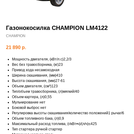
Газонокосилка CHAMPION LM4122
CHAMPION
21 890
р.
Мощность двигателя, (кВт/л.с)2,2/3
Вес без травосборника, (кг)23
Привод хода несамоходная
Ширина скашивания, (мм)410
Высота скашивания, (мм)27-61
Объем двигателя, (см³)123
Тип/объем травосборника, (л)мягкий/40
Объем картера, (л)0,55
Мульчирование нет
Боковой выброс нет
Регулировка высоты скашивания/количество положений1 рычаг/6
Объем топливного бака, (л)0,9
Максимальный расход топлива, (г/кВт•ч)/(л/ч)≤425
Тип стартера ручной стартер